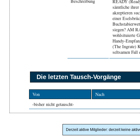
Beschreibung
READY (Ready) 
sämtliche ihrer
akzeptieren
einer Eselsbrüc
Buchstabierwet
siegen? AM RA
wohlsituierte G
Handy-Empfang
(The Ingrate) K
seltsamen Fall 
Die letzten Tausch-Vorgänge
Von
Nach
-bisher nicht getauscht-
Derzeit aktive Mitglieder: derzeit keine akti