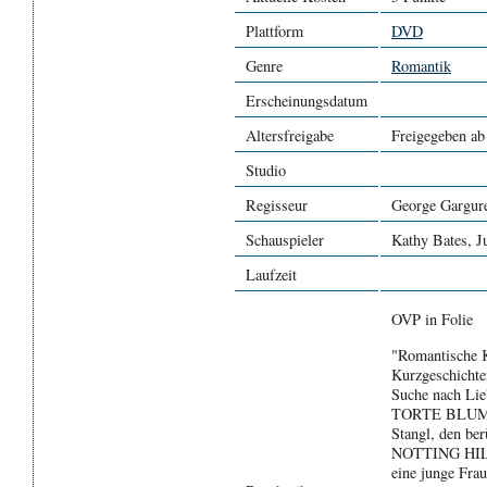
Plattform
DVD
Genre
Romantik
Erscheinungsdatum
Altersfreigabe
Freigegeben ab
Studio
Regisseur
George Gargur
Schauspieler
Kathy Bates, J
Laufzeit
OVP in Folie
"Romantische K
Kurzgeschichte
Suche nach Lie
TORTE BLUMA (
Stangl, den be
NOTTING HILL -
eine junge Frau