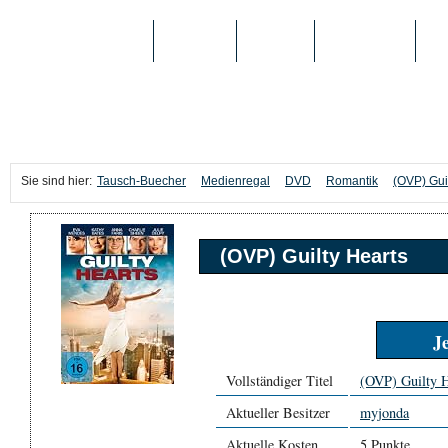
TAUSCH-BUECHER
BÜCHER
MEDIEN
TOP-LISTEN
SC
Sie sind hier:
Tausch-Buecher
Medienregal
DVD
Romantik
(OVP) Gui
(OVP) Guilty Hearts
J
Vollständiger Titel
(OVP) Guilty H
Aktueller Besitzer
myjonda
Aktuelle Kosten
5 Punkte