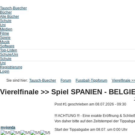
Tausch-Buecher
Bücher
Alle Bücher
Schule
Uni
Medien
Filme
Spiele
Musik
Software
Top-Listen
Schule/Uni
Schule
Uni
Registrierung
Login
Sie sind hier:
Tausch-Buecher
Forum
Fussball-Tippforum
Vierelfinale 
Vierelfinale >> Spiel SPANIEN - BELGI
Post #1 geschrieben am 08.07.2026 - 09:30
!!! ACHTUNG !!! - Eine exakte Eröffnung & Schließ
Von daher bitte auf den Zeitstempel der Tippabga
myjonda
Start der Tippabgabe am 08.07. um 0:00 Uhr