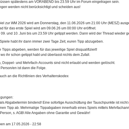
 müssen spätestens am VORABEND bis 23.59 Uhr im Forum eingetragen sein.
ngen werden nicht berücksichtigt und scheiden aus!
iel zur WM 2026 wird am Donnerstag, den 11.06.2026 um 21:00 Uhr (MESZ) ausg
d für das erste Spiel wird am 09.06.26 um 00:00 Uhr eröffnet.
09. und 10. Juni bis um 23.59 Uhr getippt werden. Dann wird der Thread wieder g
 Spiele habt ihr dann immer zwei Tage Zeit, euren Tipp abzugeben.
e Tipps abgeben, werden für das jeweilige Spiel disqualifiziert!
, wo ihr schon getippt habt und überlasst nichts dem Zufall.
, Doppel- und Mehrfach-Accounts sind nicht erlaubt und werden gelöscht.
Person/en ist dann die Folge.
 auch an die Richtlinien des Verhaltenskodex
ngungen:
als Abgabetermin bindend! Eine sofortige Ausschüttung der Tauschpunkte ist nicht
einen Tipp ab. Mehrmalige Tippabgaben innerhalb eines Spiels mittels Mehrfacha
 Person, s. AGB! Alle Angaben ohne Garantie und Gewähr!
ben am 17.05.2026 - 22:58