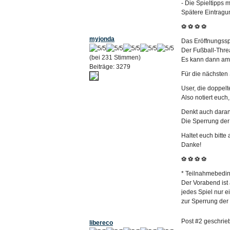
- Die Spieltipps
Spätere Eintragu
⚽ ⚽ ⚽ ⚽
myjonda
Das Eröffnungssp
Der Fußball-Threa
(bei 231 Stimmen)
Es kann dann am 
Beiträge: 3279
Für die nächsten
User, die doppelt
Also notiert euch
Denkt auch daran
Die Sperrung der 
Haltet euch bitte
Danke!
⚽ ⚽ ⚽ ⚽
* Teilnahmebedi
Der Vorabend ist 
jedes Spiel nur 
zur Sperrung der
Post #2 geschrie
libereco