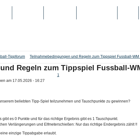
IEN
TOP-LISTEN
SCHULE/UNI
REGISTRIERUNG
LOGIN
ball-Tippforum
Teilnahmebedingungen und Regeln zum Tippspiel Fussball-WM
und Regeln zum Tippspiel Fussball-W
1
ben am 17.05.2026 - 16:27
 unserem beliebten Tipp-Spiel teilzunehmen und Tauschpunkte zu gewinnen?
ps gibt es 0 Punkte und für das richtige Ergebnis gibt es 1 Tauschpunkt.
hen Verlängerungen und Elfmeterschießen: Nur das richtige Endergebnis zählt !!
ur eine einzige Tippabgabe erlaubt.