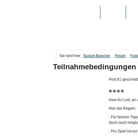
TAUSCH-BUECHER
BÜCHER
MED
Sie sind hier:
Tausch-Buecher
Forum
Fuss
Teilnahmebedingungen 
Post #1 geschrie
⚽ ⚽ ⚽ ⚽
Hast du Lust, an
Hier die Regeln:
- Für falsche Tip
Auch nach möglic
- Pro Spiel ist n