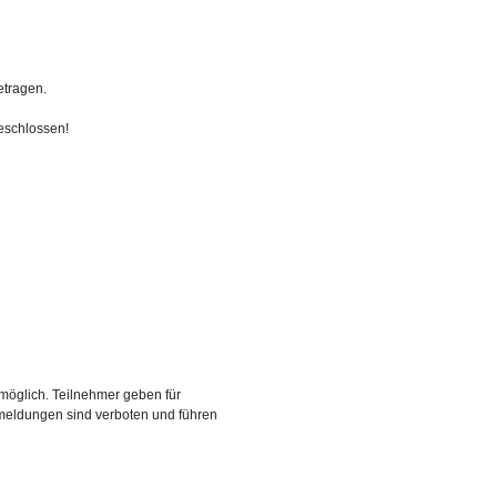
etragen.
eschlossen!
 möglich. Teilnehmer geben für
nmeldungen sind verboten und führen