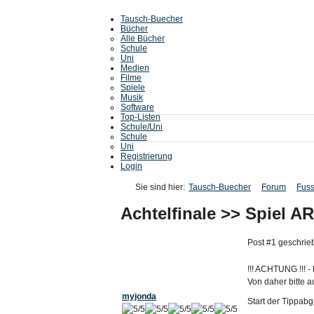
Tausch-Buecher
Bücher
Alle Bücher
Schule
Uni
Medien
Filme
Spiele
Musik
Software
Top-Listen
Schule/Uni
Schule
Uni
Registrierung
Login
Sie sind hier:
Tausch-Buecher
Forum
Fuss
Achtelfinale >> Spiel 
Post #1 geschrie
!!! ACHTUNG !!! -
Von daher bitte a
myjonda
Start der Tippab