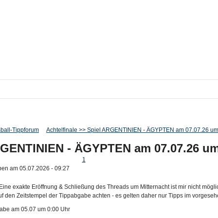
ball-Tippforum
Achtelfinale >> Spiel ARGENTINIEN - ÄGYPTEN am 07.07.26 um
ARGENTINIEN - ÄGYPTEN am 07.07.26 um
1
ben am 05.07.2026 - 09:27
 Eine exakte Eröffnung & Schließung des Threads um Mitternacht ist mir nicht möglic
uf den Zeitstempel der Tippabgabe achten - es gelten daher nur Tipps im vorgeseh
gabe am 05.07 um 0:00 Uhr