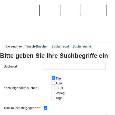
TAUSCH-BUECHER
BÜCHER
MEDIEN
TOP-LISTEN
SC
Sie sind hier:
Tausch-Buecher
Bücherregal
Büchersuche
Bitte geben Sie Ihre Suchbegriffe ein
Suchwort
Titel
Autor
nach folgendem suchen:
ISBN
Verlag
Tags
zum Tausch freigegeben?