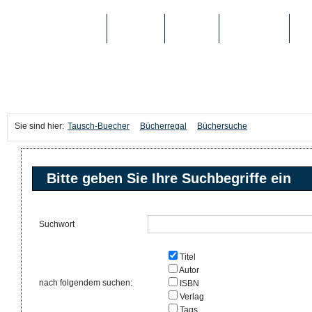
TAUSCH-BUECHER
BÜCHER
MEDIEN
TOP-LISTEN
SC
Sie sind hier:
Tausch-Buecher
Bücherregal
Büchersuche
Bitte geben Sie Ihre Suchbegriffe ein
Suchwort
Titel
Autor
nach folgendem suchen:
ISBN
Verlag
Tags