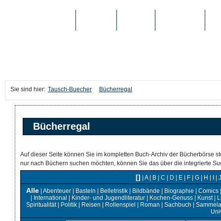
TAUSCH-BUECHER
BÜCHER
MEDIEN
TOP-LISTEN
SC
Sie sind hier:
Tausch-Buecher
Bücherregal
Bücherregal
Auf dieser Seite können Sie im kompletten Buch-Archiv der Bücherbörse st
nur nach Büchern suchen möchten, können Sie das über die integrierte Suc
[]
|
A
|
B
|
C
|
D
|
E
|
F
|
G
|
H
|
I
|
Alle
|
Abenteuer
|
Basteln
|
Belletristik
|
Bildbände
|
Biographie
|
Comics
|
International
|
Kinder- und Jugendliteratur
|
Kochen-Genuss
|
Kunst
|
L
Spiritualität
|
Politik
|
Reisen
|
Rollenspiel
|
Roman
|
Sachbuch
|
Sammela
Uni