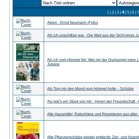
4
1
|
2
|
3
|
|
5
|
6
|
Alpen - Ernst Neumann (Fotos
Als ich unsichtbar war - Die Welt aus der Sicht eines Ju
Als ich vom Himmel fiel: Wie mir der Dschungel mein 
Juliane
Als Tom mir den Mond vom Himmel holte: - Schütze
Als wär's ein Stück von mir - Horen der Freundschaft 
Alte Hausmittel, Ratschläge und Rezepturen aus alter 
Alte Pflanzenschätze wieder entdeckt: Zier- und Nutzpf