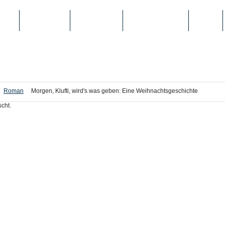
IEN
TOP-LISTEN
SCHULE/UNI
REGISTRIERUNG
LOGIN
Roman
Morgen, Klufti, wird's was geben: Eine Weihnachtsgeschichte
cht.